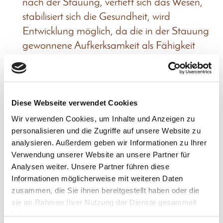
nach der Stauung, vertieft sich das Wesen,
stabilisiert sich die Gesundheit, wird
Entwicklung möglich, da die in der Stauung
gewonnene Aufkerksamkeit als Fähigkeit
erhalten bleiben kann.
In der Behandlung versuche ich über leichte
Berührungen des Körpers diesen innerlich ins
Diese Webseite verwendet Cookies
„Schwingen“, ins „Fließen“ zu bringen und so
Wir verwenden Cookies, um Inhalte und Anzeigen zu
personalisieren und die Zugriffe auf unsere Website zu
Spannungen und Stauungen zu lösen, die
analysieren. Außerdem geben wir Informationen zu Ihrer
man bereit ist loszulassen.
Dies kann u.U.
Verwendung unserer Website an unsere Partner für
durch einfache Körperübungen unterstützt
Analysen weiter. Unsere Partner führen diese
werden. Auch lassen sich öfters im
Informationen möglicherweise mit weiteren Daten
Energetischen Umfeld des Menschen an
zusammen, die Sie ihnen bereitgestellt haben oder die
sie im Rahmen Ihrer Nutzung der Dienste gesammelt
bestimmten Punkten - ähnlich wie in der
haben.
"Systhemischen Therapie" - Spannungen