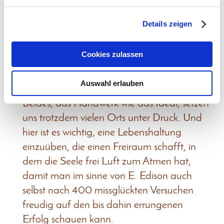
Auf der handwerklichen Seite erscheint uns
ähnliches: Es gibt nicht die perfekte Technik!
Details zeigen
Was heute die beste Technik ist, wird
übermorgen als nicht mit dem aktuellen
Cookies zulassen
Stand mithaltend abgelehnt. Auch hier
kann man mit Freude ewig streben.
Auswahl erlauben
Beides, das Handwerk wie das Ideal, setzen
uns trotzdem vielen Orts unter Druck. Und
hier ist es wichtig, eine Lebenshaltung
einzuüben, die einen Freiraum schafft, in
dem die Seele frei Luft zum Atmen hat,
damit man im sinne von E. Edison auch
selbst nach 400 missglückten Versuchen
freudig auf den bis dahin errungenen
Erfolg schauen kann.