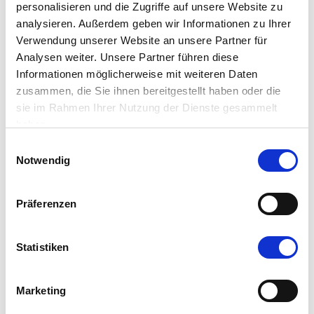
personalisieren und die Zugriffe auf unsere Website zu
nicht am Ende sondern noch vor dem
analysieren. Außerdem geben wir Informationen zu Ihrer
eigentlichen Anfang, vor dem Versuch
Verwendung unserer Website an unsere Partner für
formuliert werden. Und dann lähmt dieser
Analysen weiter. Unsere Partner führen diese
innere Anspruch uns, anstatt uns zu
Informationen möglicherweise mit weiteren Daten
zusammen, die Sie ihnen bereitgestellt haben oder die
befeuern und zu beflügeln. Beim Auftreten
sie im Rahmen Ihrer Nutzung der Dienste gesammelt
dieser einengenden Haltung können
haben.
Gedanken auf der Grundlage Schillers
Einwilligungsauswahl
weiterhelfen:
Notwendig
Es gibt keine sichtbaren Ideen! Ideen sind
Präferenzen
immer ideal, und damit nie erreichbar. Ist
das nicht schon eine schöne Entlastung? Ich
Statistiken
muss nie das Ideal erreichen! Aber es gibt
mir eine klare Orientierung in der zum Teil
Marketing
chaotischen Welt und im kreativen Arbeiten.