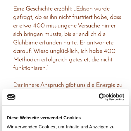
Eine Geschichte erzählt: „Edison wurde
gefragt, ob es ihn nicht frustriert habe, dass
er etwa 400 misslungene Versuche hinter
sich bringen musste, bis er endlich die
Glühbirne erfunden hatte. Er antwortete
darauf: Wieso unglücklich, ich habe 400
Methoden erfolgreich getestet, die nicht
funktionieren.“
Der innere Anspruch gibt uns die Energie zu
Höchstem, zu bisher Unerreichtem zu
streben. Aber genauso ist gerade er es, der
oft verhindert, das Werk zu beginnen. „Ich
Diese Webseite verwendet Cookies
kann das nicht!“ „Ich bekomme es sowieso
Wir verwenden Cookies, um Inhalte und Anzeigen zu
nicht richtig hin“, sind Aussagen, die häufig