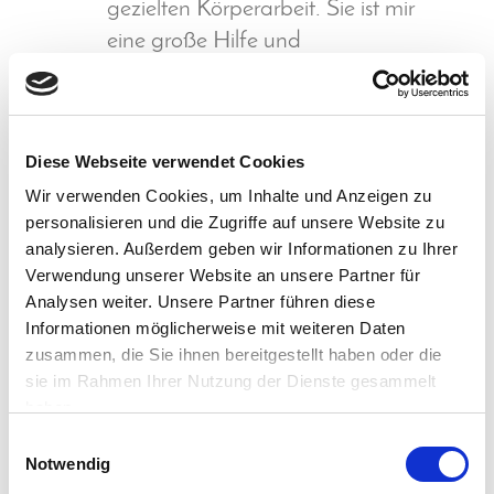
gezielten Körperarbeit. Sie ist mir
eine große Hilfe und
Schmerzlinderung. Mit seinen
Händen ertastet er jede
Verspannung
Diese Webseite verwendet Cookies
und punktuell jeden
Wir verwenden Cookies, um Inhalte und Anzeigen zu
Schmerzauslöser. Anschließend ist
personalisieren und die Zugriffe auf unsere Website zu
alles wieder gut durchblutet und der
analysieren. Außerdem geben wir Informationen zu Ihrer
Schmerz lässt langsam nach.
Verwendung unserer Website an unsere Partner für
Alles in allem ist Andreas Donat in
Analysen weiter. Unsere Partner führen diese
der Ausübung seiner verschiedenen
Informationen möglicherweise mit weiteren Daten
zusammen, die Sie ihnen bereitgestellt haben oder die
Arbeitsfelder vorbildlich.
sie im Rahmen Ihrer Nutzung der Dienste gesammelt
Christiane
haben.
Einwilligungsauswahl
Regina
Notwendig
(
Mittwoch, 13. Januar 2021 18:34
)