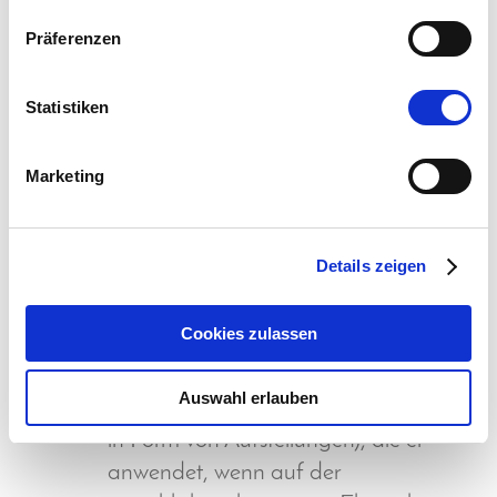
Die therapeutischen Gespräche bei
Präferenzen
Andreas Donat sind von
außerordentlicher Qualität und
Statistiken
Wirksamkeit. Er verfügt neben tiefen
Kenntnissen über ein besonderes
Marketing
Gespür für die versteckten,
eigentlichen Themen und bringt
diese vertrauensvoll an die
Details zeigen
Oberfläche. Meine Sitzungen waren
geprägt von Vertrauen,
Cookies zulassen
Wertschätzung, rücksichtsvoller
Annahme der zu besprechenden
Auswahl erlauben
Themen. Die Körperarbeit (z.B. auch
in Form von Aufstellungen), die er
anwendet, wenn auf der